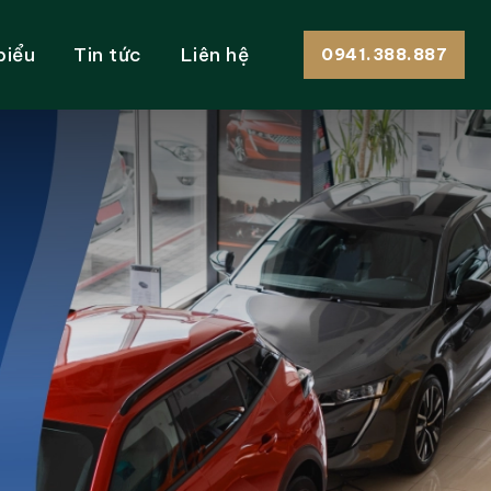
biểu
Tin tức
Liên hệ
0941.388.887