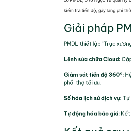
có PMDL, Ô tô Ngọc Tú quản lý bằ
kiểm tra tiến độ, gây lãng phí th
Giải pháp PM
PMDL thiết lập “Trục xươn
Lệnh sửa chữa Cloud:
Cập 
Giám sát tiến độ 360°:
Hệ
phối thợ tối ưu.
Số hóa lịch sử dịch vụ:
Tự 
Tự động hóa báo giá:
Kết 