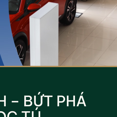
H – BỨT PHÁ
ỌC TÚ