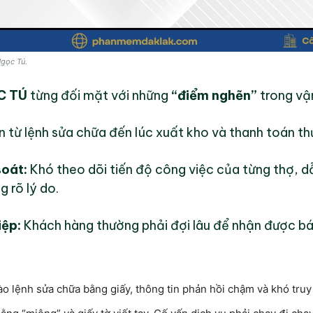
Ngọc Tú.
C TÚ
từng đối mặt với những
“điểm nghẽn”
trong vậ
n từ lệnh sửa chữa đến lúc xuất kho và thanh toán th
soát:
Khó theo dõi tiến độ công việc của từng thợ, d
 rõ lý do.
iệp:
Khách hàng thường phải đợi lâu để nhận được báo
 lệnh sửa chữa bằng giấy, thông tin phản hồi chậm và khó truy x