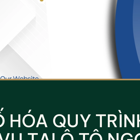
Ố HÓA QUY TRÌN
 VỤ TẠI Ô TÔ NG