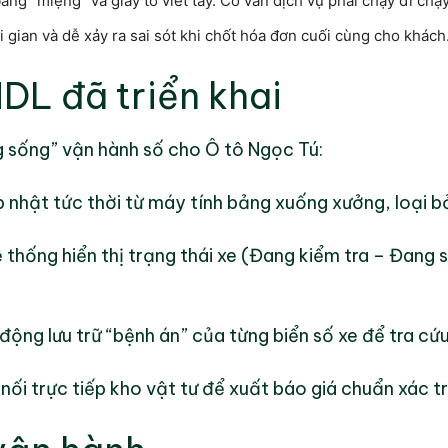
ng “miệng” và giấy tờ viết tay. Cố vấn dịch vụ phải chạy đi chạ
ời gian và dễ xảy ra sai sót khi chốt hóa đơn cuối cùng cho khách
DL đã triển khai
g sống” vận hành số cho Ô tô Ngọc Tú:
nhật tức thời từ máy tính bảng xuống xưởng, loại b
 thống hiển thị trạng thái xe (Đang kiểm tra – Đang 
động lưu trữ “bệnh án” của từng biển số xe để tra c
nối trực tiếp kho vật tư để xuất báo giá chuẩn xác t