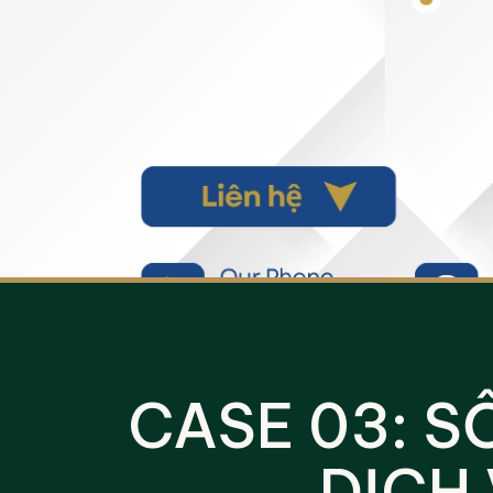
CASE 03: S
DỊCH