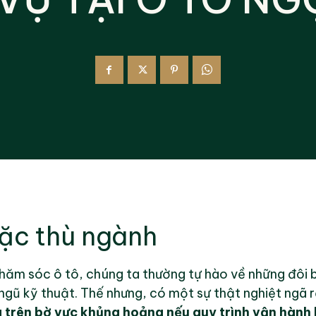
ặc thù ngành
hăm sóc ô tô, chúng ta thường tự hào về những đôi 
ngũ kỹ thuật. Thế nhưng, có một sự thật nghiệt ngã 
 trên bờ vực khủng hoảng nếu quy trình vận hành 