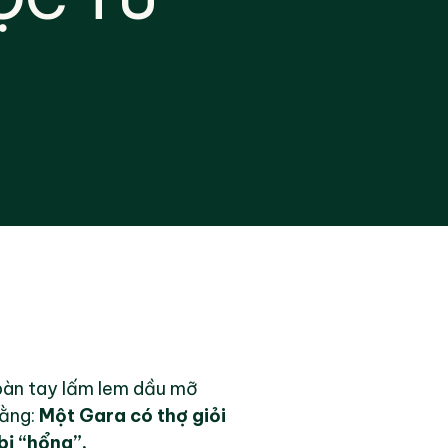
bàn tay lấm lem dầu mỡ
rằng:
Một Gara có thợ giỏi
bị “hổng”.