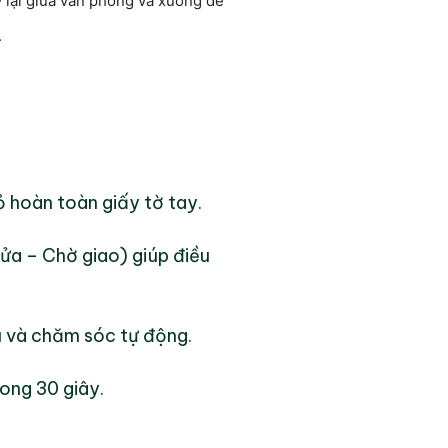
y lại giữa văn phòng và xưởng để
.
ỏ hoàn toàn giấy tờ tay.
sửa – Chờ giao) giúp điều
ứu và chăm sóc tự động.
rong 30 giây.