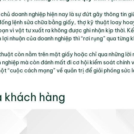
chủ doanh nghiệp hiện nay là sự đứt gãy thông tin g
ống lệnh sửa chữa bằng giấy, thợ kỹ thuật loay hoay
loạn vì vật tư xuất ra không được ghi nhận kịp thời. K
 lợi nhuận của doanh nghiệp thì “rơi rụng” qua từng 
ỹ thuật còn nằm trên mặt giấy hoặc chỉ qua những lời
n nghiệp mà còn đánh mất đi cơ hội kiểm soát chính
 một “cuộc cách mạng” về quản trị để giải phóng sức
a khách hàng