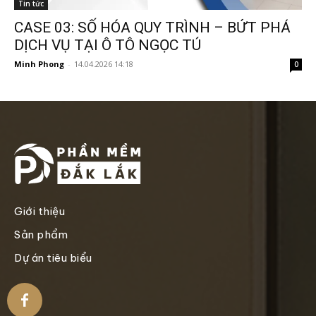
Tin tức
CASE 03: SỐ HÓA QUY TRÌNH – BỨT PHÁ
DỊCH VỤ TẠI Ô TÔ NGỌC TÚ
Minh Phong
-
14.04.2026 14:18
0
Giới thiệu
Sản phẩm
Dự án tiêu biểu