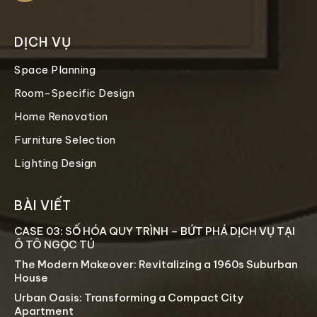
DỊCH VỤ
Space Planning
Room-Specific Design
Home Renovation
Furniture Selection
Lighting Design
BÀI VIẾT
CASE 03: SỐ HÓA QUY TRÌNH – BỨT PHÁ DỊCH VỤ TẠI
Ô TÔ NGỌC TÚ
The Modern Makeover: Revitalizing a 1960s Suburban
House
Urban Oasis: Transforming a Compact City
Apartment